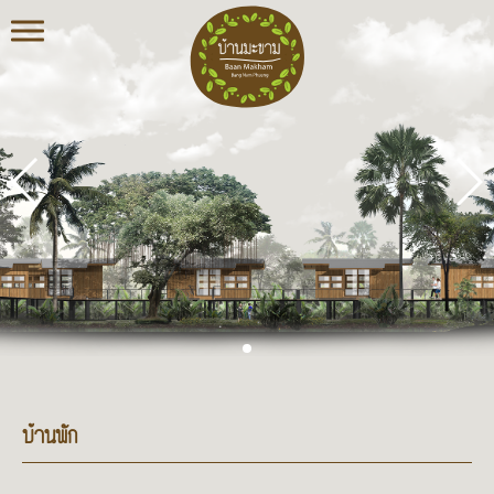
บ้าน
มะขาม
บางน้ำผึ้ง
บ้านสวน
ใกล้
กรุงเทพใน
คุ้งน้ำ
บางกระเจ้า
แหล่ง
โอโซน
และพื้นที่
สีเขียว
ขนาดใหญ่
ที่ทำ
บ้านพัก
หน้าที่เป็น
“ปอดของ