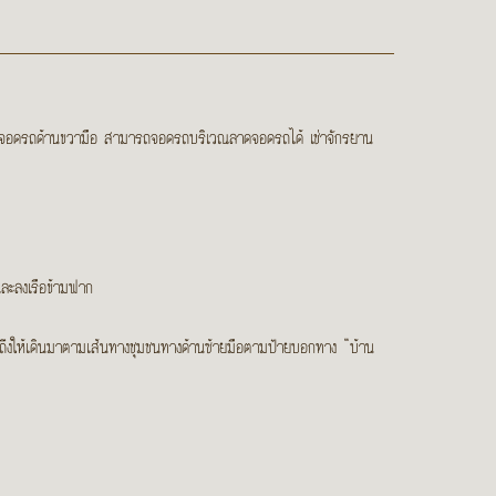
ลานจอดรถด้านขวามือ สามารถจอดรถบริเวณลาดจอดรถได้ เช่าจักรยาน
ละลงเรือข้ามฟาก
อมาถึงให้เดินมาตามเส้นทางชุมชนทางด้านซ้ายมือตามป้ายบอกทาง “บ้าน