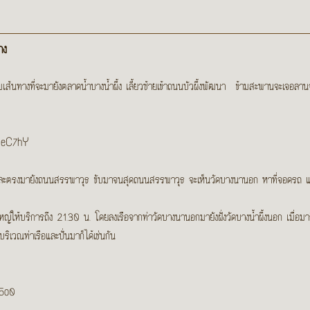
าง
ส้นทางที่จะมายังตลาดน้ำบางน้ำผึ้ง เลี้ยวซ้ายเข้าถนนบัวผึ้งพัฒนา ข้ามสะพานจะเจอ
AieC7hY
 และตรงมายังถนนสรรพาวุธ ขับมาจนสุดถนนสรรพาวุธ จะเห็นวัดบางนานอก หาที่จอดรถ แ
ใหญ่ให้บริการถึง 21.30 น. โดยลงเรือจากท่าวัดบางนานอกมายังฝั่งวัดบางน้ำผึ้งนอก เมื่
เวณท่าเรือและปั่นมาก็ได้เช่นกัน
F5o0