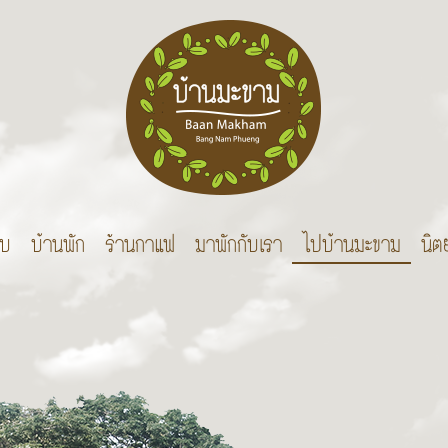
บบ
บ้านพัก
ร้านกาแฟ
มาพักกับเรา
ไปบ้านมะขาม
นิต