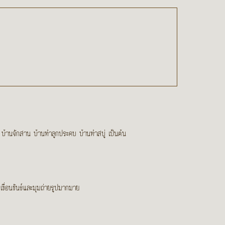
ูป บ้านจักสาน บ้านทำลูกประคบ บ้านทำสบู่ เป็นต้น
ขื่อนขันธ์และมุมถ่ายรูปมากมาย